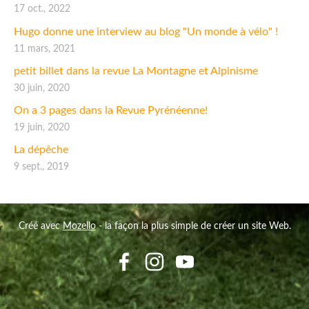
17 oct., 2022
Hugo donne une interview au blog "Un monde à vélo" !
11 mars, 2021
petit billet dans la revue La Montagne et Alpinisme
30 juin, 2020
On a 3 pages dans la Revue Pyrénéenne!
19 juin, 2020
La dépêche
9 sept., 2019
Créé avec
Mozello
- la façon la plus simple de créer un site Web.